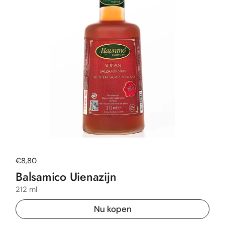
Normale prijs
€8,80
Balsamico Uienazijn
212 ml
Nu kopen