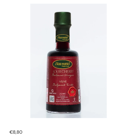
Normale prijs
€8,80