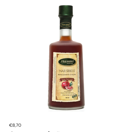
Normale prijs
€8,70