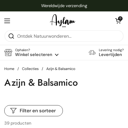
Ga naar content
Wereldwijde verzending
Winkelwagentje 
0
Menu openen
Ophalen?
Levering nodig?
Winkel selecteren
Levertijden
Home
/
Collecties
/
Azijn & Balsamico
Azijn & Balsamico
Filter en sorteer
39 producten