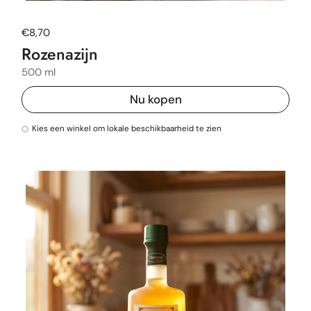
Normale prijs
€8,70
Rozenazijn
500 ml
Nu kopen
Kies een winkel om lokale beschikbaarheid te zien