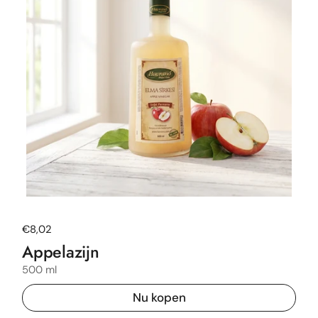
Normale prijs
€8,02
Appelazijn
500 ml
Nu kopen