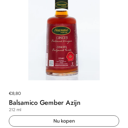
Normale prijs
€8,80
Balsamico Gember Azijn
212 ml
Nu kopen