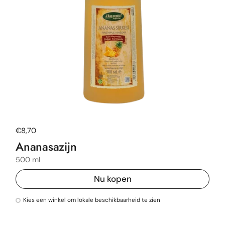
Normale prijs
€8,70
Ananasazijn
500 ml
Nu kopen
Kies een winkel om lokale beschikbaarheid te zien