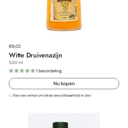
Normale prijs
€8,02
Witte Druivenazijn
500 ml
1 beoordeling
Nu kopen
Kies een winkel om lokale beschikbaarheid te zien