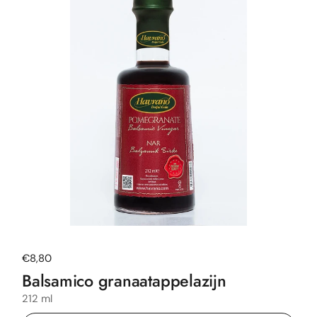
Normale prijs
€8,80
Balsamico granaatappelazijn
212 ml