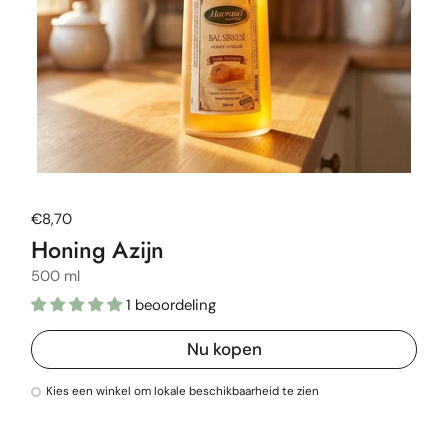
Normale prijs
€8,70
Honing Azijn
500 ml
1 beoordeling
Nu kopen
Kies een winkel om lokale beschikbaarheid te zien