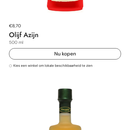
Normale prijs
€8,70
Olijf Azijn
500 ml
Nu kopen
Kies een winkel om lokale beschikbaarheid te zien