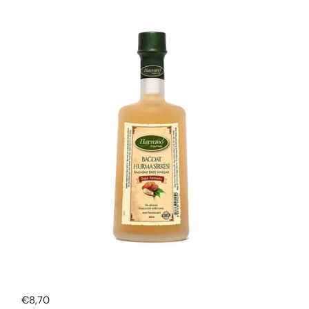
Normale prijs
€8,70