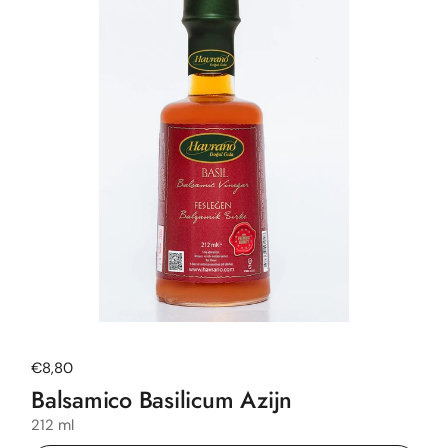
Normale prijs
€8,80
Balsamico Basilicum Azijn
212 ml