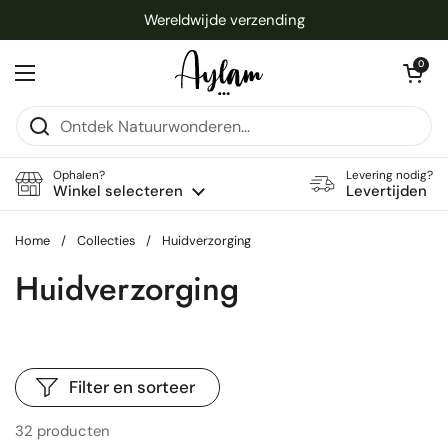
Ga naar content
Wereldwijde verzending
Winkelwagentje 
0
Menu openen
Ophalen?
Levering nodig?
Winkel selecteren
Levertijden
Home
/
Collecties
/
Huidverzorging
Huidverzorging
Filter en sorteer
32 producten