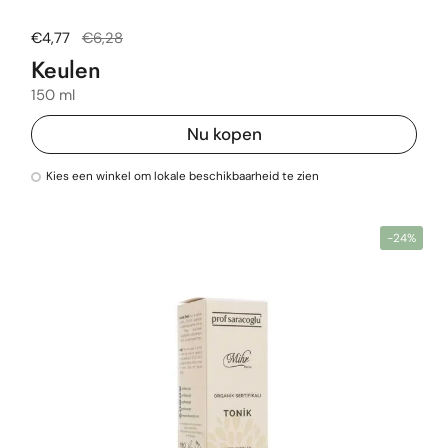
Normale prijs
€4,77
Uitverkoopprijs
€6,28
Keulen
150 ml
Nu kopen
Kies een winkel om lokale beschikbaarheid te zien
-24%