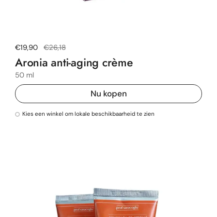
Normale prijs
€19,90
Uitverkoopprijs
€26,18
Aronia anti-aging crème
50 ml
Nu kopen
Kies een winkel om lokale beschikbaarheid te zien