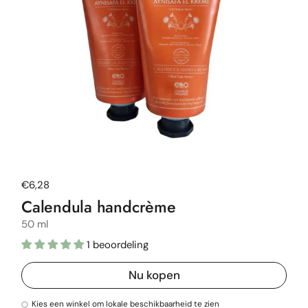
Normale prijs
€6,28
Calendula handcrème
50 ml
1 beoordeling
Nu kopen
Kies een winkel om lokale beschikbaarheid te zien