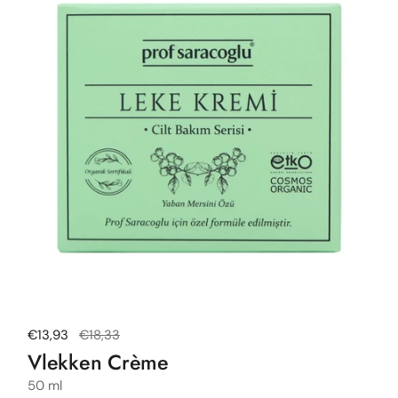
Normale prijs
€13,93
Uitverkoopprijs
€18,33
Vlekken Crème
50 ml