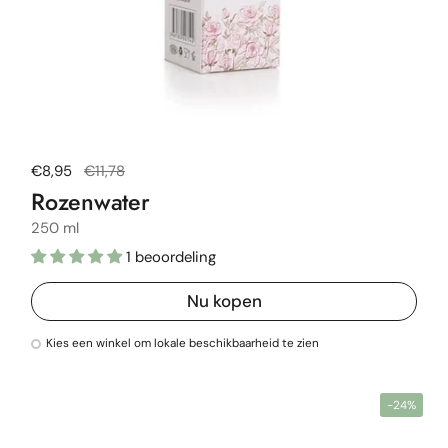
Normale prijs
€8,95
Uitverkoopprijs
€11,78
Rozenwater
250 ml
1 beoordeling
Nu kopen
Kies een winkel om lokale beschikbaarheid te zien
-24%