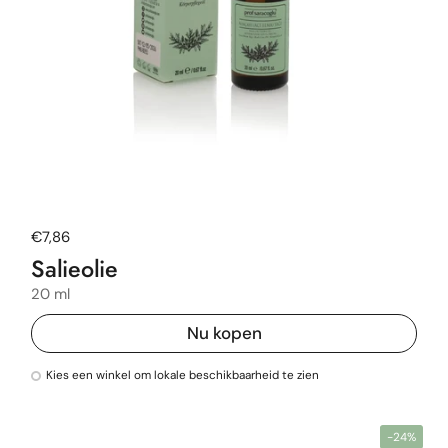
Normale prijs
€7,86
Salieolie
20 ml
Nu kopen
Kies een winkel om lokale beschikbaarheid te zien
-24%