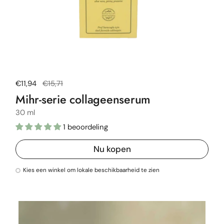
Normale prijs
€11,94
Uitverkoopprijs
€15,71
Mihr-serie collageenserum
30 ml
1 beoordeling
Nu kopen
Kies een winkel om lokale beschikbaarheid te zien