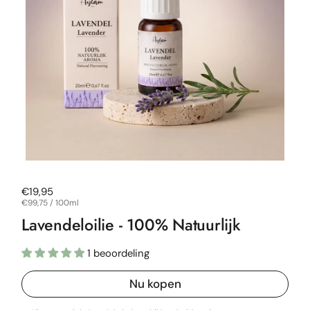
Normale prijs
€19,95
Prijs per stuk
€99,75 / 100ml
Lavendeloilie - 100% Natuurlijk
1 beoordeling
Nu kopen