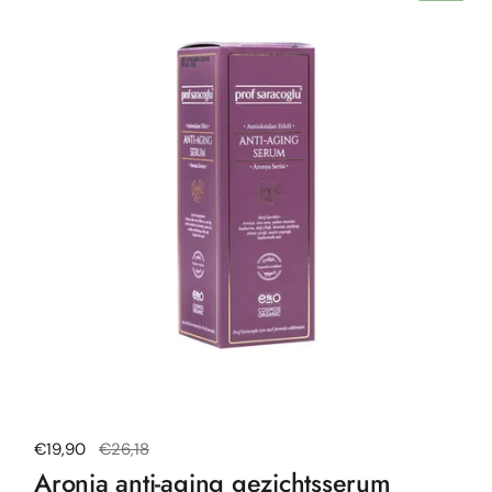
Normale prijs
€19,90
Uitverkoopprijs
€26,18
Aronia anti-aging gezichtsserum