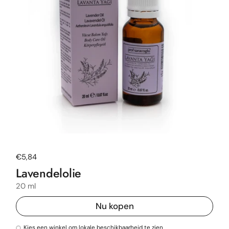
Normale prijs
€5,84
Lavendelolie
20 ml
Nu kopen
Kies een winkel om lokale beschikbaarheid te zien