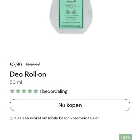
Normale prijs
€7,96
Uitverkoopprijs
€10,47
Deo Roll-on
50 ml
1 beoordeling
Nu kopen
Kies een winkel om lokale beschikbaarheid te zien
-24%