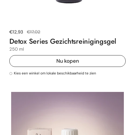
Normale prijs
€12,93
Uitverkoopprijs
€17,02
Detox Series Gezichtsreinigingsgel
250 ml
Nu kopen
Kies een winkel om lokale beschikbaarheid te zien