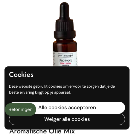
Cookies
Deze website gebruikt cookies om ervoor te zorgen dat je de
beste ervaring krijgt op je apparaat.
Alle cookies accepteren
Normale prijs
€10,11
Weiger alle cookies
Pro-Move Sesam- en Bitterappel
Aromatische Olie Mix