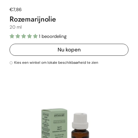
Normale prijs
€7,86
Rozemarijnolie
20 ml
1 beoordeling
Nu kopen
Kies een winkel om lokale beschikbaarheid te zien