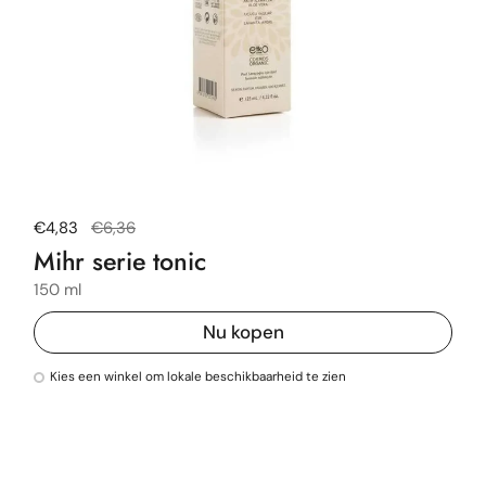
Normale prijs
€4,83
Uitverkoopprijs
€6,36
Mihr serie tonic
150 ml
Nu kopen
Kies een winkel om lokale beschikbaarheid te zien