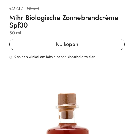
Normale prijs
€22,12
Uitverkoopprijs
€29,11
Mihr Biologische Zonnebrandcrème
Spf30
50 ml
Nu kopen
Kies een winkel om lokale beschikbaarheid te zien