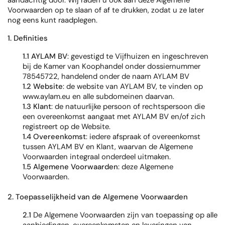
aandachtig door. Wij raden u ook aan deze Algemene
Voorwaarden op te slaan of af te drukken, zodat u ze later
nog eens kunt raadplegen.
1. Definities
1.1 AYLAM BV
: gevestigd te Vijfhuizen en ingeschreven
bij de Kamer van Koophandel onder dossiernummer
78545722, handelend onder de naam AYLAM BV
1.2 Website
: de website van AYLAM BV, te vinden op
www.aylam.eu en alle subdomeinen daarvan.
1.3 Klant
: de natuurlijke persoon of rechtspersoon die
een overeenkomst aangaat met AYLAM BV en/of zich
registreert op de Website.
1.4 Overeenkomst
: iedere afspraak of overeenkomst
tussen AYLAM BV en Klant, waarvan de Algemene
Voorwaarden integraal onderdeel uitmaken.
1.5 Algemene Voorwaarden
: deze Algemene
Voorwaarden.
2. Toepasselijkheid van de Algemene Voorwaarden
2.1
De Algemene Voorwaarden zijn van toepassing op alle