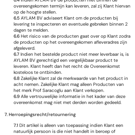
6.4
Indien AYLAM BV de producten niet binnen de
overeengekomen termijn kan leveren, zal zij Klant hiervan
op de hoogte stellen.
6.5
AYLAM BV adviseert Klant om de producten bij
levering te inspecteren en eventuele gebreken binnen 2
dagen te melden.
6.6
Het risico van de producten gaat over op Klant zodra
de producten op het overeengekomen afleveradres zijn
afgeleverd.
6.7
Indien het bestelde product niet meer leverbaar is, is
AYLAM BV gerechtigd een vergelijkbaar product te
leveren. Klant heeft dan het recht de Overeenkomst
kosteloos te ontbinden.
6.8
Zakelijke Klant zal de merkwaarde van het product in
acht nemen. Zakelijke Klant mag alleen Producten van
het merk Prof Saracoglu aan Klant verkopen.
6.9
Alle vertrouwelijke informatie in het kader van deze
overeenkomst mag niet met derden worden gedeeld.
7. Herroepingsrecht/retournering
7.1
Dit artikel is alleen van toepassing indien Klant een
natuurlijk persoon is die niet handelt in beroep of