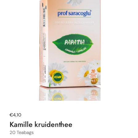
Normale prijs
€4,10
Kamille kruidenthee
20 Teabags