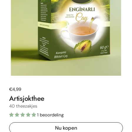
Normale prijs
€4,99
Artisjokthee
40 theezakjes
1 beoordeling
Nu kopen