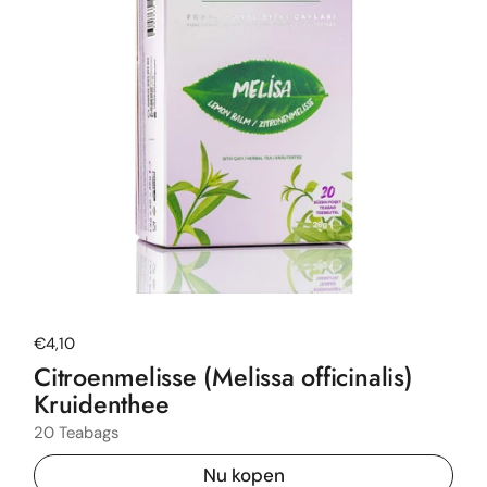
Normale prijs
€4,10
Citroenmelisse (Melissa officinalis)
Kruidenthee
20 Teabags
Nu kopen