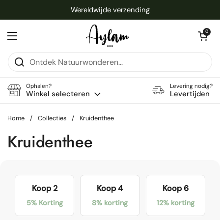
Ga naar content
Wereldwijde verzending
Winkelwagentje 
0
Menu openen
Ophalen?
Levering nodig?
Winkel selecteren
Levertijden
Home
/
Collecties
/
Kruidenthee
Kruidenthee
Koop 2
Koop 4
Koop 6
5% Korting
8% korting
12% korting