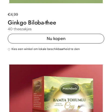
Normale prijs
€4,99
Ginkgo Biloba-thee
40 theezakjes
Nu kopen
Kies een winkel om lokale beschikbaarheid te zien