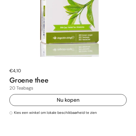
Normale prijs
€4,10
Groene thee
20 Teabags
Nu kopen
Kies een winkel om lokale beschikbaarheid te zien