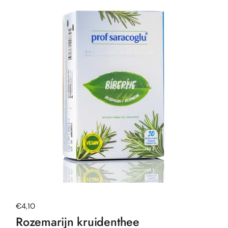
Normale prijs
€4,10
Rozemarijn kruidenthee