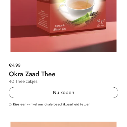
Normale prijs
€4,99
Okra Zaad Thee
40 Thee zakjes
Nu kopen
Kies een winkel om lokale beschikbaarheid te zien