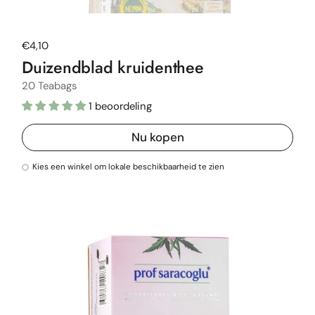
Normale prijs
€4,10
Duizendblad kruidenthee
20 Teabags
1 beoordeling
Nu kopen
Kies een winkel om lokale beschikbaarheid te zien