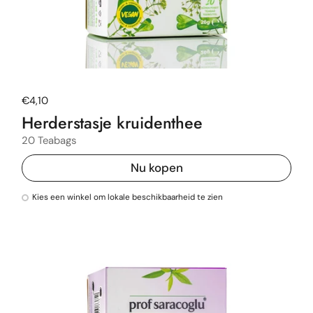
Normale prijs
€4,10
Herderstasje kruidenthee
20 Teabags
Nu kopen
Kies een winkel om lokale beschikbaarheid te zien