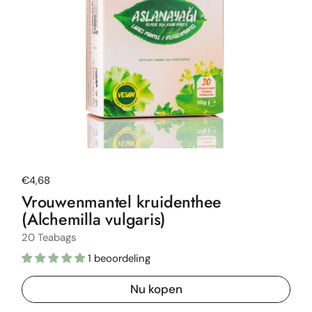
Normale prijs
€4,68
Vrouwenmantel kruidenthee
(Alchemilla vulgaris)
20 Teabags
1 beoordeling
Nu kopen