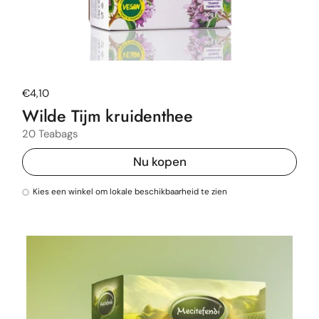
Normale prijs
€4,10
Wilde Tijm kruidenthee
20 Teabags
Nu kopen
Kies een winkel om lokale beschikbaarheid te zien