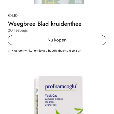
Normale prijs
€4,10
Weegbree Blad kruidenthee
20 Teabags
Nu kopen
Kies een winkel om lokale beschikbaarheid te zien