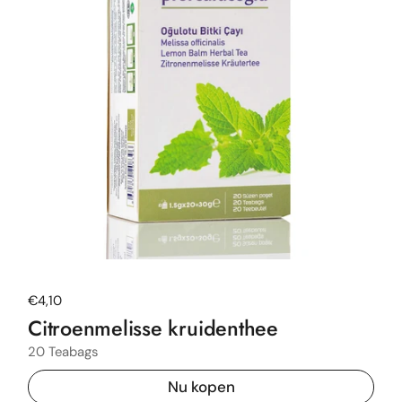
Normale prijs
€4,10
Citroenmelisse kruidenthee
20 Teabags
Nu kopen