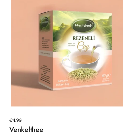
Normale prijs
€4,99
Venkelthee