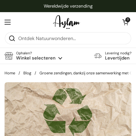
Ga naar content
Wereldwijde verzending
Winkelwagentje 
0
Menu openen
Ophalen?
Levering nodig?
Winkel selecteren
Levertijden
Home
/
Blog
/
Groene zendingen, dankzij onze samenwerking met G