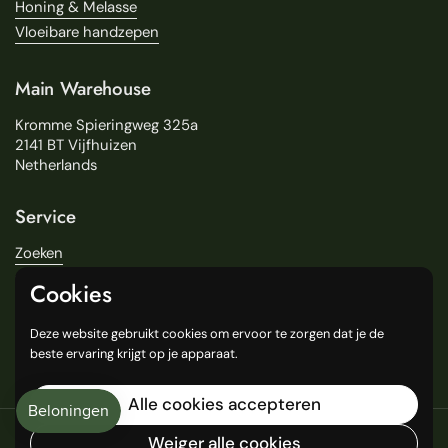
Honing & Melasse
Vloeibare handzepen
Main Warehouse
Kromme Spieringweg 325a
2141 BT Vijfhuizen
Netherlands
Service
Zoeken
Over Ons
Cookies
Levering
Onze Winkels
Deze website gebruikt cookies om ervoor te zorgen dat je de
General Terms and Conditions
beste ervaring krijgt op je apparaat.
Alle cookies accepteren
Copyright © 2016
Weiger alle cookies