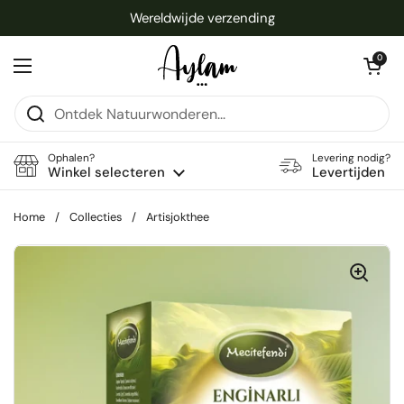
Ga naar content
Wereldwijde verzending
Winkelwagentje 
0
Menu openen
Ophalen?
Levering nodig?
Winkel selecteren
Levertijden
Home
/
Collecties
/
Artisjokthee