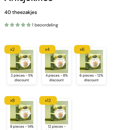
40 theezakjes
1 beoordeling
x2
x4
x6
2 pieces - 5%
4 pieces - 8%
6 pieces - 12%
discount
discount
discount
x8
x12
8 pieces - 14%
12 pieces -