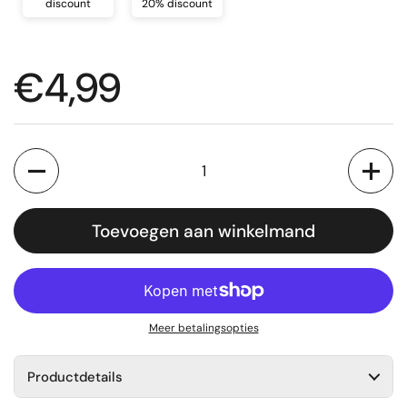
discount
20% discount
Normale prijs
€4,99
Aantal
Toevoegen aan winkelmand
Meer betalingsopties
Productdetails