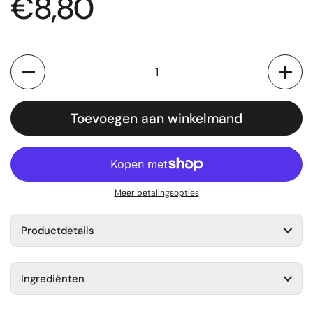
Normale prijs
€8,80
Aantal
Toevoegen aan winkelmand
Meer betalingsopties
Productdetails
Ingrediënten