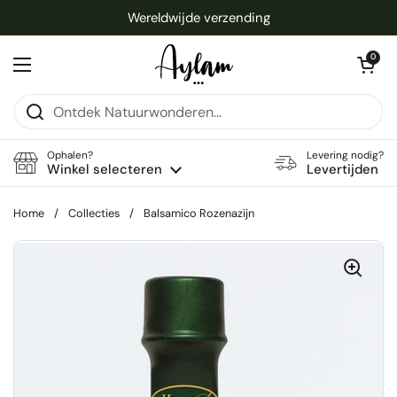
Ga naar content
Wereldwijde verzending
Winkelwagentje 
0
Menu openen
Ophalen?
Levering nodig?
Winkel selecteren
Levertijden
Home
/
Collecties
/
Balsamico Rozenazijn