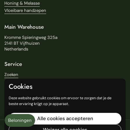
Honing & Melasse
Vloeibare handzepen
Main Warehouse
Kromme Spieringweg 325a
2141 BT Vijfhuizen
Netherlands
Service
Zoeken
Over Ons
Cookies
Levering
Onze Winkels
Deze website gebruikt cookies om ervoor te zorgen dat je de
General Terms and Conditions
beste ervaring krijgt op je apparaat.
Alle cookies accepteren
Copyright © 2016
Weiger alle cookies