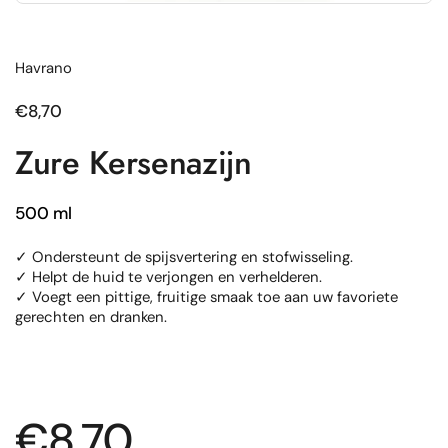
Havrano
Normale prijs
€8,70
Zure Kersenazijn
500 ml
✓ Ondersteunt de spijsvertering en stofwisseling.
✓ Helpt de huid te verjongen en verhelderen.
✓ Voegt een pittige, fruitige smaak toe aan uw favoriete
gerechten en dranken.
Normale prijs
€8,70