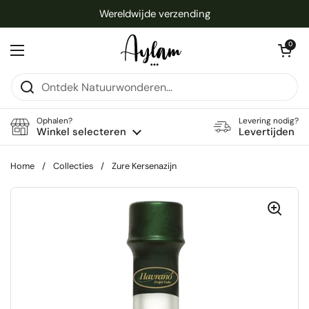
Ga naar content
Wereldwijde verzending
Winkelwagentje 
0
Menu openen
Ophalen?
Levering nodig?
Winkel selecteren
Levertijden
Home
/
Collecties
/
Zure Kersenazijn