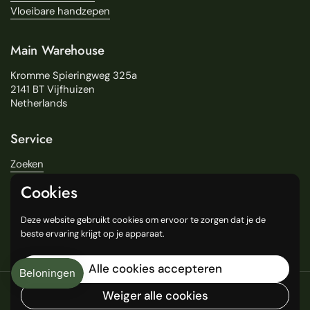
Vloeibare handzepen
Main Warehouse
Kromme Spieringweg 325a
2141 BT Vijfhuizen
Netherlands
Service
Zoeken
Over Ons
Cookies
Levering
Onze Winkels
Deze website gebruikt cookies om ervoor te zorgen dat je de
General Terms and Conditions
beste ervaring krijgt op je apparaat.
Alle cookies accepteren
Copyright © 2016
Weiger alle cookies