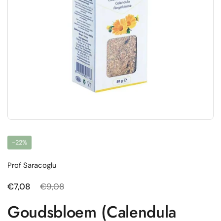
-22%
Prof Saracoglu
Normale prijs
€7,08
Uitverkoopprijs
€9,08
Goudsbloem (Calendula