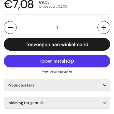
Normale prijs
€7,08
Uitverkoopprijs
€9,08
je bespaart €2,00
Aantal
Toevoegen aan winkelmand
Meer betalingsopties
Productdetails
Inleiding tot gebruik