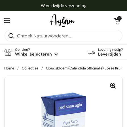
Ga naar content
Wereldwijde verzending
Winkelwagentje 
0
Menu openen
Ophalen?
Levering nodig?
Winkel selecteren
Levertijden
Home
/
Collecties
/
Goudsbloem (Calendula officinalis) Losse Kruide