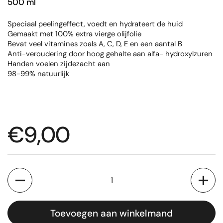
500 ml
Speciaal peelingeffect, voedt en hydrateert de huid
Gemaakt met 100% extra vierge olijfolie
Bevat veel vitamines zoals A, C, D, E en een aantal B
Anti-veroudering door hoog gehalte aan alfa- hydroxylzuren
Handen voelen zijdezacht aan
98-99% natuurlijk
Normale prijs
€9,00
Aantal
Toevoegen aan winkelmand