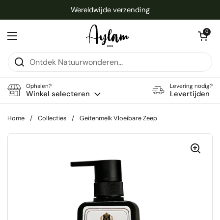
Ga naar content
Wereldwijde verzending
Winkelwagentje 
0
Menu openen
Ophalen?
Levering nodig?
Winkel selecteren
Levertijden
Home
/
Collecties
/
Geitenmelk Vloeibare Zeep