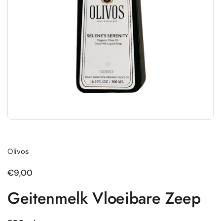
Olivos
Normale prijs
€9,00
Geitenmelk Vloeibare Zeep