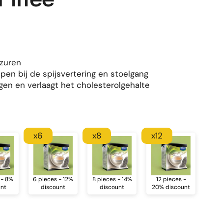
zuren
lpen bij de spijsvertering en stoelgang
en en verlaagt het cholesterolgehalte
x6
x8
x12
 - 8%
6 pieces - 12%
8 pieces - 14%
12 pieces -
unt
discount
discount
20% discount