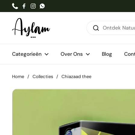
Ga naar content
Phone
Facebook
Instagram
WhatsApp
Categorieën
Over Ons
Blog
Con
Home
/
Collecties
/
Chiazaad thee