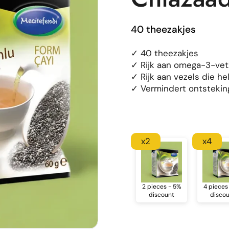
40 theezakjes
✓ 40 theezakjes
✓ Rijk aan omega-3-vet
✓ Rijk aan vezels die he
✓ Vermindert ontsteking
x2
x4
2 pieces - 5%
4 pieces
discount
disco