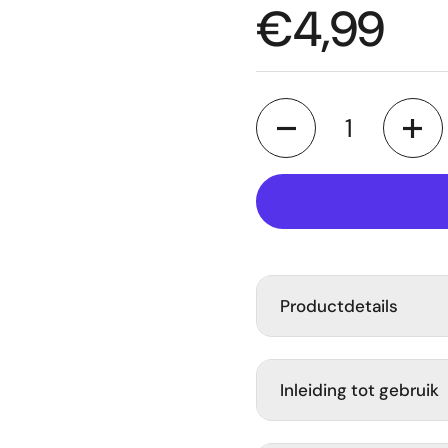
Normale p
€4,99
de dia
Aantal
Productdetails
Inleiding tot gebruik