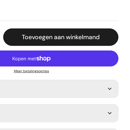
rijs
Toevoegen aan winkelmand
Meer betalingsopties