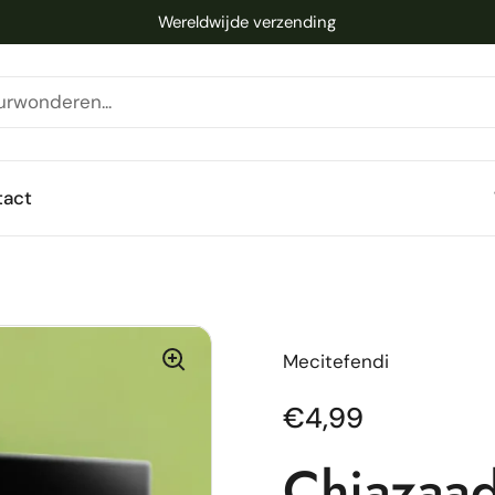
Wereldwijde verzending
tact
Mecitefendi
Normale prijs
€4,99
Chiazaad