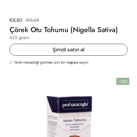
Normal fiyat
€8,60
Satış fiyatı
€11,03
Çörek Otu Tohumu (Nigella Sativa)
425 gram
Şimdi satın al
Yerel müsaitliği görmek için bir mağaza seçin
-22%