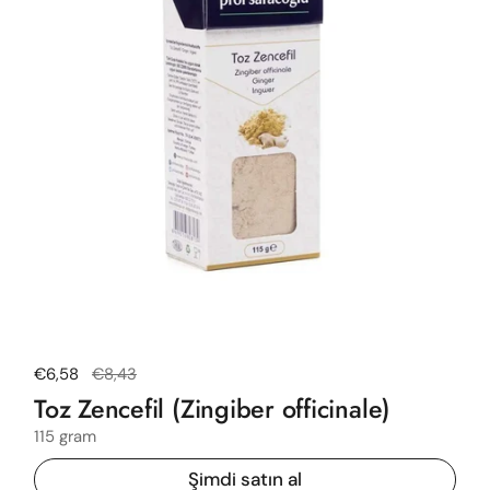
Normal fiyat
€6,58
Satış fiyatı
€8,43
Toz Zencefil (Zingiber officinale)
115 gram
Şimdi satın al