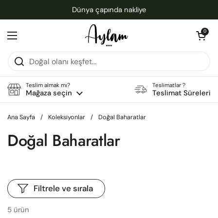
İçeriğe geç
Dünya çapında nakliye
Sepeti aç
0
Menüyü aç
Teslim almak mı?
Teslimatlar ?
Mağaza seçin
Teslimat Süreleri
Ana Sayfa
/
Koleksiyonlar
/
Doğal Baharatlar
Doğal Baharatlar
Filtrele ve sırala
5 ürün