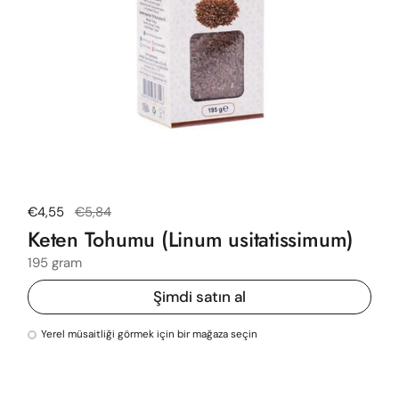
Normal fiyat
€4,55
Satış fiyatı
€5,84
Keten Tohumu (Linum usitatissimum)
195 gram
Şimdi satın al
Yerel müsaitliği görmek için bir mağaza seçin