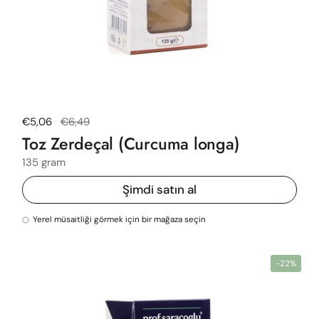
Normal fiyat
€5,06
Satış fiyatı
€6,49
Toz Zerdeçal (Curcuma longa)
135 gram
Şimdi satın al
Yerel müsaitliği görmek için bir mağaza seçin
-22%