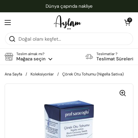
İçeriğe geç
Dünya çapında nakliye
Sepeti aç
0
Menüyü aç
Teslim almak mı?
Teslimatlar ?
Mağaza seçin
Teslimat Süreleri
Ana Sayfa
/
Koleksiyonlar
/
Çörek Otu Tohumu (Nigella Sativa)