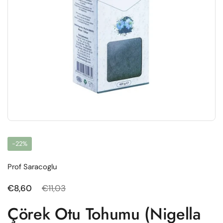
-22%
Prof Saracoglu
Normal fiyat
€8,60
Satış fiyatı
€11,03
Çörek Otu Tohumu (Nigella