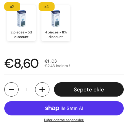
x2
x4
2 pieces - 5%
4 pieces - 8%
discount
discount
Normal fiyat
€8,60
Satış fiyatı
€11,03
€2,43 İndirim !
Miktar
Sepete ekle
Diğer ödeme seçenekleri