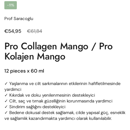
-11%
Prof Saracoglu
Normal fiyat
€54,95
Satış fiyatı
€61,84
Pro Collagen Mango / Pro
Kolajen Mango
12 pieces x 60 ml
✓ Yaşlanma ve cilt sarkmalarının etkilerinin hafifletilmesinde
yardimci
✓ Kıkırdak ve doku yenilenmesinin destekleyici
✓ Cilt, saç ve tırnak güzelliğinin korunmasında yardimci
✓ Sindirim sağlığını destekleyici
✓ Bedene dokusal destek sağlamak, cilde yapısal güç, esneklik
ve sağlamlık kazandırmakta yardımcı olarak kullanılabilir.