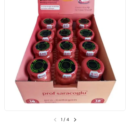
1
/
4
Önceki slayt
Sonraki slayt