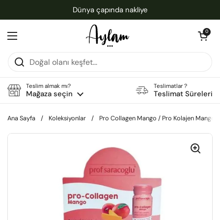
İçeriğe geç
Dünya çapında nakliye
Sepeti aç
0
Menüyü aç
Teslim almak mı?
Teslimatlar ?
Mağaza seçin
Teslimat Süreleri
Ana Sayfa
/
Koleksiyonlar
/
Pro Collagen Mango / Pro Kolajen Mango