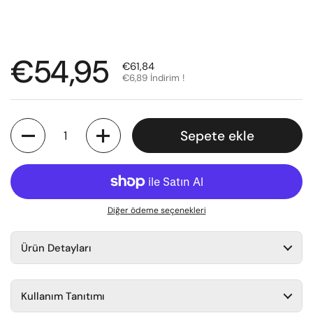
Normal fiyat
€54,95
Satış fiyatı
€61,84
€6,89 İndirim !
Miktar
Sepete ekle
Diğer ödeme seçenekleri
Ürün Detayları
Kullanım Tanıtımı