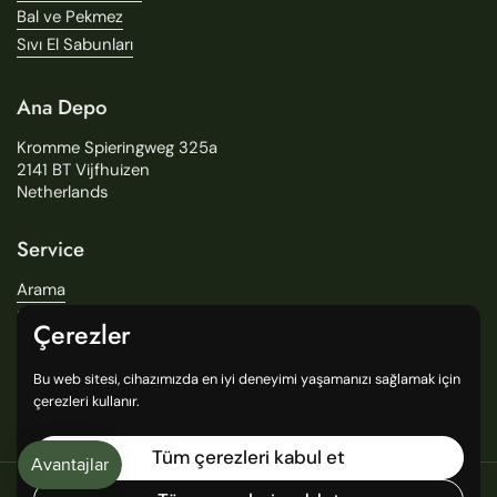
Bal ve Pekmez
Sıvı El Sabunları
Ana Depo
Kromme Spieringweg 325a
2141 BT Vijfhuizen
Netherlands
Service
Arama
Hikayemiz
Çerezler
Teslimat
Mağazalarımız
Bu web sitesi, cihazımızda en iyi deneyimi yaşamanızı sağlamak için
General Terms and Conditions
çerezleri kullanır.
Tüm çerezleri kabul et
Copyright © 2016