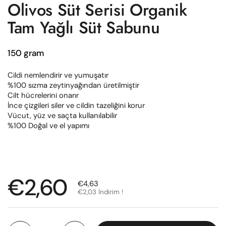
Olivos Süt Serisi Organik
Tam Yağlı Süt Sabunu
150 gram
Cildi nemlendirir ve yumuşatır
%100 sızma zeytinyağından üretilmiştir
Cilt hücrelerini onarır
İnce çizgileri siler ve cildin tazeliğini korur
Vücut, yüz ve saçta kullanılabilir
%100 Doğal ve el yapımı
Normal fiyat
€2,60
Satış fiyatı
€4,63
€2,03 İndirim !