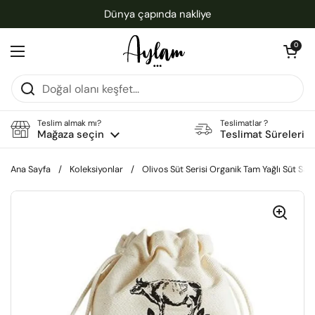
İçeriğe geç
Dünya çapında nakliye
Sepeti aç
0
Menüyü aç
Teslim almak mı?
Teslimatlar ?
Mağaza seçin
Teslimat Süreleri
Ana Sayfa
/
Koleksiyonlar
/
Olivos Süt Serisi Organik Tam Yağlı Süt Sa