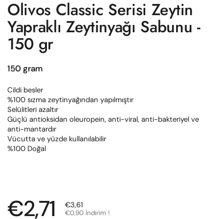
Olivos Classic Serisi Zeytin
Yapraklı Zeytinyağı Sabunu -
150 gr
150 gram
Cildi besler
%100 sızma zeytinyağından yapılmıştır
Selülitleri azaltır
Güçlü antioksidan oleuropein, anti-viral, anti-bakteriyel ve
anti-mantardır
Vücutta ve yüzde kullanılabilir
%100 Doğal
Normal fiyat
€2,71
Satış fiyatı
€3,61
€0,90 İndirim !