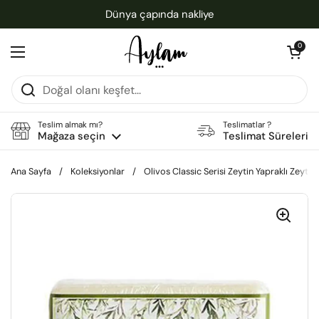
İçeriğe geç
Dünya çapında nakliye
Sepeti aç
0
Menüyü aç
Teslim almak mı?
Teslimatlar ?
Mağaza seçin
Teslimat Süreleri
Ana Sayfa
/
Koleksiyonlar
/
Olivos Classic Serisi Zeytin Yapraklı Zeyti