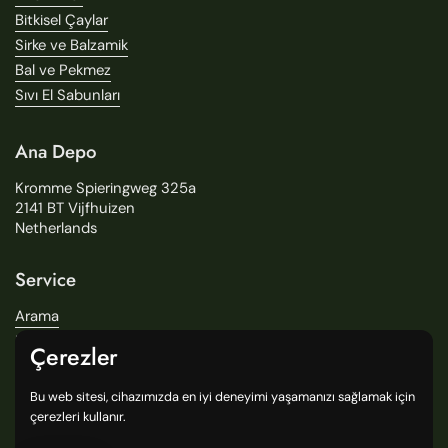
Bitkisel Çaylar
Sirke ve Balzamik
Bal ve Pekmez
Sıvı El Sabunları
Ana Depo
Kromme Spieringweg 325a
2141 BT Vijfhuizen
Netherlands
Service
Arama
Hikayemiz
Çerezler
Teslimat
Mağazalarımız
Bu web sitesi, cihazımızda en iyi deneyimi yaşamanızı sağlamak için
General Terms and Conditions
çerezleri kullanır.