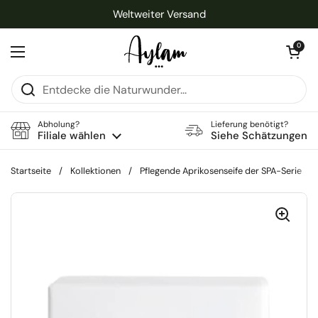
Zum Inhalt springen
Weltweiter Versand
Warenkorb öff
0
Menü öffnen
Abholung?
Lieferung benötigt?
Filiale wählen
Siehe Schätzungen
Startseite
/
Kollektionen
/
Pflegende Aprikosenseife der SPA-Serie