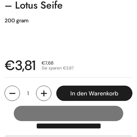
– Lotus Seife
200 gram
Regulärer Preis
€3,81
Sale-Preis
€7,68
Sie sparen €3,87
Anzahl
In den Warenkorb