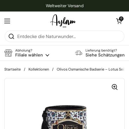
Zum Inhalt springen
Weltweiter Versand
Warenkorb öff
0
Menü öffnen
Abholung?
Lieferung benötigt?
Filiale wählen
Siehe Schätzungen
Startseite
/
Kollektionen
/
Olivos Osmanische Badserie – Lotus Seife