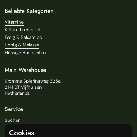
Beliebte Kategorien
Vitamine
Kräuterteebeutel
Essig & Balsamico
Honig & Melasse
Flüssige Handseifen
Main Warehouse
Kromme Spieringweg 325a
2141 BT Vijfhuizen
Netherlands
Service
Suchen
Über uns
Cookies
Lieferung