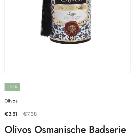
-50%
Olivos
Regulärer Preis
€3,81
Sale-Preis
€7,68
Olivos Osmanische Badserie