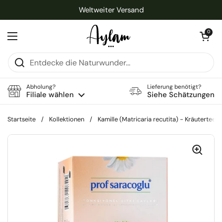
Zum Inhalt springen
Weltweiter Versand
Warenkorb öff
0
Menü öffnen
Abholung?
Lieferung benötigt?
Filiale wählen
Siehe Schätzungen
Startseite
/
Kollektionen
/
Kamille (Matricaria recutita) - Kräuterteeb