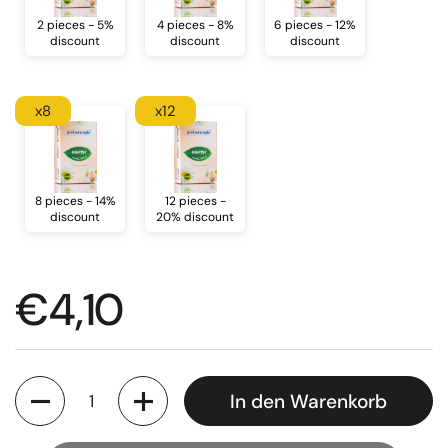
2 pieces - 5%
4 pieces - 8%
6 pieces - 12%
discount
discount
discount
x8
x12
8 pieces - 14%
12 pieces -
discount
20% discount
Regulärer Preis
€4,10
Anzahl
In den Warenkorb