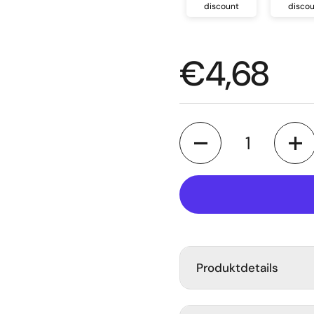
discount
disco
te Folie
Regulärer
€4,68
Anzahl
Produktdetails