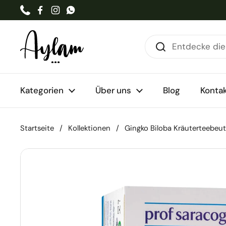
Zum Inhalt springen
Phone
Facebook
Instagram
WhatsApp
Kategorien
Über uns
Blog
Konta
Startseite
/
Kollektionen
/
Gingko Biloba Kräuterteebeut