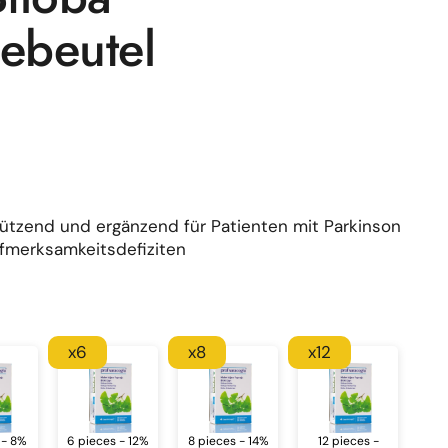
eebeutel
tützend und ergänzend für Patienten mit Parkinson
fmerksamkeitsdefiziten
x6
x8
x12
 - 8%
6 pieces - 12%
8 pieces - 14%
12 pieces -