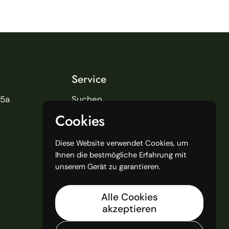
Service
25a
Suchen
Über uns
Cookies
Lieferung
Unsere Geschäfte
Diese Website verwendet Cookies, um
Ihnen die bestmögliche Erfahrung mit
General Terms and Conditions
unserem Gerät zu garantieren.
Alle Cookies
akzeptieren