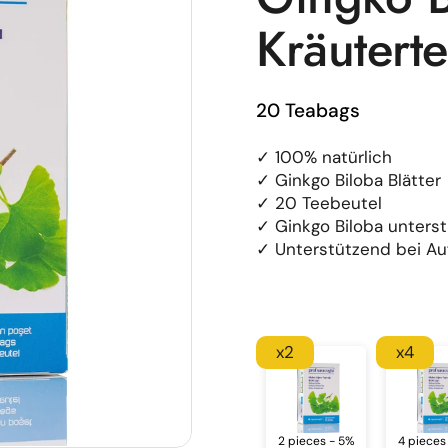
Kräutert
20 Teabags
✓ 100% natürlich
✓ Ginkgo Biloba Blätter
✓ 20 Teebeutel
✓ Ginkgo Biloba unters
✓ Unterstützend bei Au
x2
x4
2 pieces - 5%
4 pieces