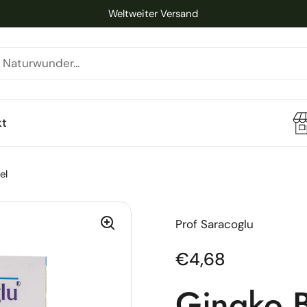
Weltweiter Versand
kt
el
Prof Saracoglu
Regulärer Preis
€4,68
Gingko B