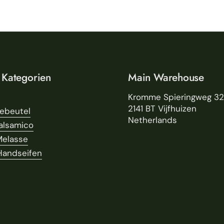
 Kategorien
Main Warehouse
Kromme Spieringweg 3
2141 BT Vijfhuizen
eebeutel
Netherlands
alsamico
Melasse
Handseifen