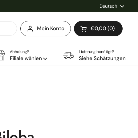
Sprache
Deutsch
Mein Konto
€0,00
0
Warenkorb öffnen
Warenkorb Gesamt
im Warenkorb
Abholung?
Lieferung benötigt?
Filiale wählen
Siehe Schätzungen
iloba