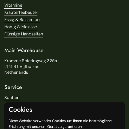
Vitamine
Kräuterteebeutel
Essig & Balsamico
Honig & Melasse
Flüssige Handseifen
Main Warehouse
Kromme Spieringweg 325a
2141 BT Vijfhuizen
Netherlands
Service
Suchen
Über uns
Cookies
Lieferung
Unsere Geschäfte
Diese Website verwendet Cookies, um Ihnen die bestmögliche
General Terms and Conditions
Erfahrung mit unserem Gerät zu garantieren.