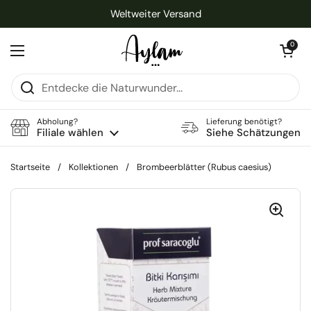
Zum Inhalt springen
Weltweiter Versand
Warenkorb öff
0
Menü öffnen
Abholung?
Lieferung benötigt?
Filiale wählen
Siehe Schätzungen
Startseite
/
Kollektionen
/
Brombeerblätter (Rubus caesius)