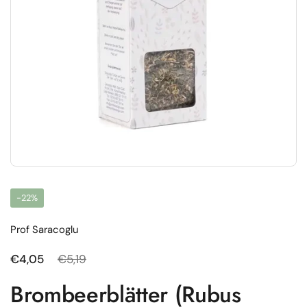
-22%
Prof Saracoglu
Regulärer Preis
€4,05
Sale-Preis
€5,19
Brombeerblätter (Rubus