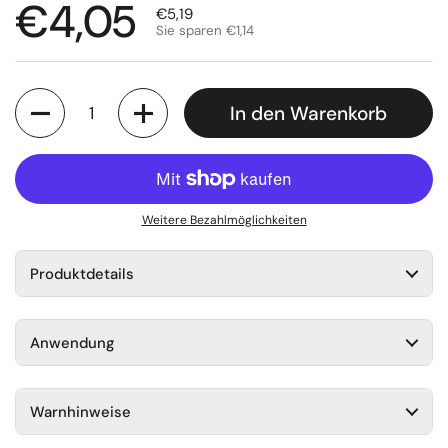
Regulärer Preis
€4,05
Sale-Preis
€5,19
Sie sparen €1,14
Anzahl
In den Warenkorb
Weitere Bezahlmöglichkeiten
Produktdetails
Anwendung
Warnhinweise